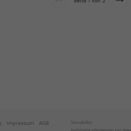
Seite 1 von 2
Vorherige
Näch
Seite
Seit
Newsletter
n
Impressum
AGB
Ausführliche Informationen zum Newsl