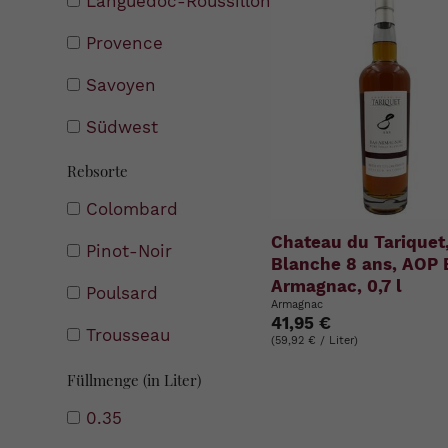
Languedoc-Roussillon
Provence
Savoyen
Südwest
Rebsorte
Colombard
Chateau du Tariquet,
Pinot-Noir
Blanche 8 ans, AOP 
Armagnac, 0,7 l
Poulsard
Armagnac
41,95 €
Trousseau
(59,92 € / Liter)
Füllmenge (in Liter)
0.35