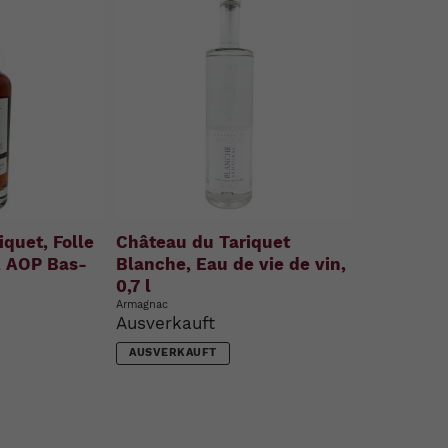
quet, Folle
Château du Tariquet
, AOP Bas-
Blanche, Eau de vie de vin,
l
0,7 l
Armagnac
Ausverkauft
AUSVERKAUFT