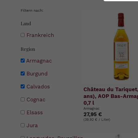
Filtern nach:
Land
Frankreich
Region
Armagnac
Burgund
Calvados
Château du Tariquet,
ans), AOP Bas-Arma
Cognac
0,7 l
Armagnac
Elsass
27,95 €
(39,92 € / Liter)
Jura