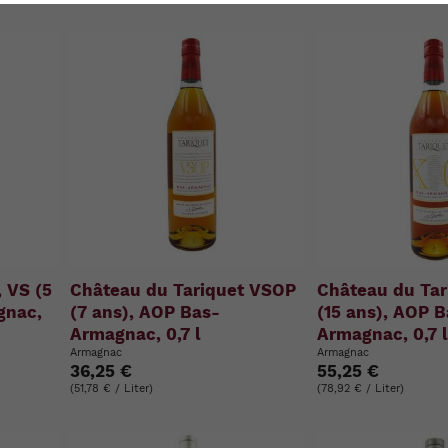
u
n
g
:
 VS (5
Château du Tariquet VSOP
Château du Tar
gnac,
(7 ans), AOP Bas-
(15 ans), AOP 
Armagnac, 0,7 l
Armagnac, 0,7 
Armagnac
Armagnac
36,25 €
55,25 €
(51,78 € / Liter)
(78,92 € / Liter)