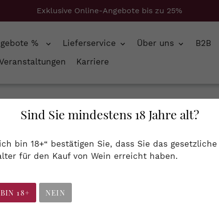
Exklusive Online-Angebote bis zu 25%
ngebote %
Lieferservice
Über uns
B2B
Veranstaltungen
Karriere
dos
Sind Sie mindestens 18 Jahre alt?
S
Spirituosen
 ich bin 18+“ bestätigen Sie, dass Sie das gesetzliche
a
lter für den Kauf von Wein erreicht haben.
rc, Obstbrand...
m
m
 BIN 18+
NEIN
l