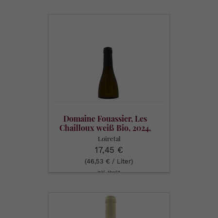
Domaine
Fouassier,
Les
Chailloux
weiß
Bio,
2024,
AOP
Sancerre,
Domaine Fouassier, Les
0,375
Chailloux weiß Bio, 2024,
l
AOP Sancerre, 0,375 l
Loiretal
17,45 €
(46,53 € / Liter)
inkl. MwSt.
Domaine
Balland,