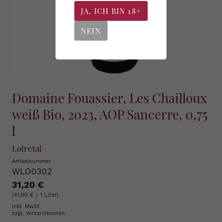
JA, ICH BIN 18+
NEIN
Domaine Fouassier, Les Chailloux
weiß Bio, 2023, AOP Sancerre, 0,75
l
Loiretal
Artikelnummer
WLO0302
31,20 €
(41,60 € / 1 Liter)
inkl. MwSt.
zzgl.
Versandkosten