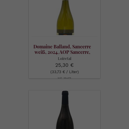
Sancerre
weiß,
2024,
AOP
Sancerre,
0,75
l
Domaine Balland, Sancerre
weiß, 2024, AOP Sancerre,
0,75 l
Loiretal
25,30 €
(33,73 € / Liter)
inkl. MwSt.
Domaine
Fouassier,
Cuvée
Jules,
2024,
AOP