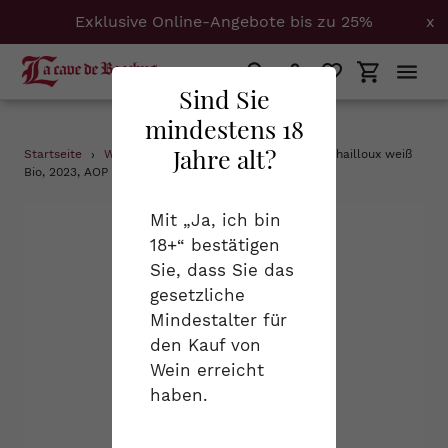
Exklusive Online-Angebote bis zu 25%
x
Suchen
Einloggen
Einkaufs
Sind Sie
mindestens 18
Direkt
Jahre alt?
Startseite
›
Weißweine
›
Domaine Fouassier, Les Chailloux weiß
zum
Bio, 2023, AOP Sancerre, 0,75 l
Inhalt
Mit „Ja, ich bin
18+“ bestätigen
Sie, dass Sie das
gesetzliche
Mindestalter für
den Kauf von
Wein erreicht
haben.