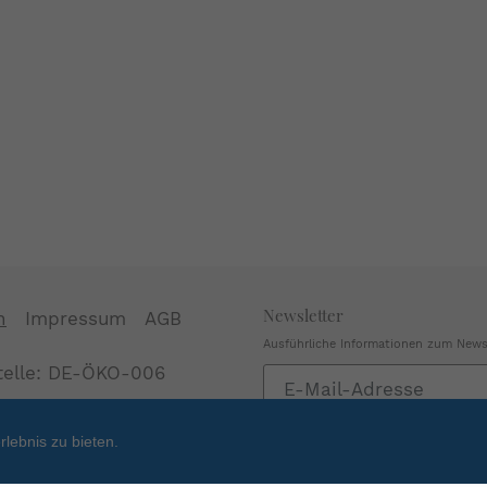
Newsletter
n
Impressum
AGB
Ausführliche Informationen zum Newsl
stelle: DE-ÖKO-006
Abonnieren
Sie
unsere
lebnis zu bieten.
Mailingliste