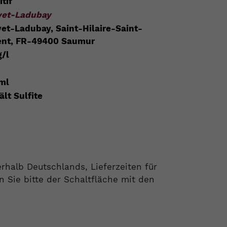
tif
vet-Ladubay
et-Ladubay, Saint-Hilaire-Saint-
ent, FR-49400 Saumur
g/l
ml
ält Sulfite
nerhalb Deutschlands, Lieferzeiten für
Sie bitte der Schaltfläche mit den