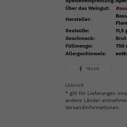
Speisenempfehlung:
Aperi
Über das Weingut:
Bou
Bouv
Hersteller:
Flor
Restsüße:
11,5 
Geschmack:
Brut
Füllmenge:
750 
Allergenhinweis:
enth
TEILEN
Lieferzeit
* gilt für Lieferungen in
andere Länder entnehmen 
Versandinformationen.