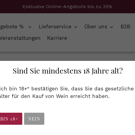
Exklusive Online-Angebote bis zu 25%
ngebote %
Lieferservice
Über uns
B2B
Veranstaltungen
Karriere
ant de Loire, 0,75 l
Sind Sie mindestens 18 Jahre alt?
Bouvet Ladubay, 
 ich bin 18+“ bestätigen Sie, dass Sie das gesetzliche
Crémant de Loire, 
lter für den Kauf von Wein erreicht haben.
Loiretal
Artikelnummer
SLO0107
 BIN 18+
NEIN
13,65 €
(18,20 € / 1 Liter)