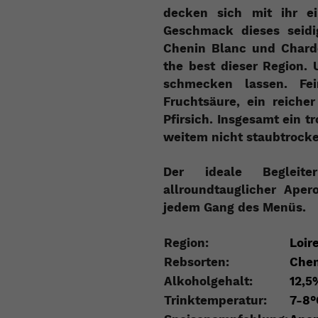
decken sich mit ihr e
Geschmack dieses seidi
Chenin Blanc und Chardo
the best dieser Region.
schmecken lassen. Fei
Fruchtsäure, ein reiche
Pfirsich. Insgesamt ein t
weitem nicht staubtrock
Der ideale Begleit
allroundtauglicher Aper
jedem Gang des Menüs.
Region:
Loir
Rebsorten:
Chen
Alkoholgehalt:
12,5
Trinktemperatur:
7-8°