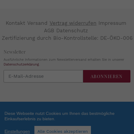
Kontakt
Versand
Vertrag widerrufen
Impressum
AGB
Datenschutz
Zertifizierung durch Bio-Kontrollstelle: DE-ÖKO-006
Newsletter
Ausführliche Informationen zum Newsletterversand erhalten Sie in unserer
Datenschutzerklärung
.
Abonnieren
ABONNIEREN
Sie
unsere
Mailingliste
Diese Webseite nutzt Cookies um Ihnen das bestmögliche
Einkaufserlebnis zu bieten.
Zahlungsarten
SEHR GUT
(4.84 / 5)
Einstellungen
Alle Cookies akzeptieren
aus
38
Bewertungen bei: shopvote.de ⓘ