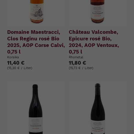
Domaine Maestracci,
Château Valcombe,
Clos Reginu rosé Bio
Epicure rosé Bio,
2025, AOP Corse Calvi,
2024, AOP Ventoux,
0,75 l
0,75 l
Korsika
Rhonetal
11,40 €
11,80 €
(15,20 € / Liter)
(15,73 € / Liter)