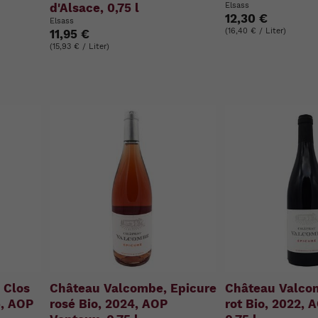
d'Alsace, 0,75 l
Elsass
12,30 €
Elsass
(16,40 € / Liter)
11,95 €
(15,93 € / Liter)
 Clos
Château Valcombe, Epicure
Château Valco
5, AOP
rosé Bio, 2024, AOP
rot Bio, 2022, 