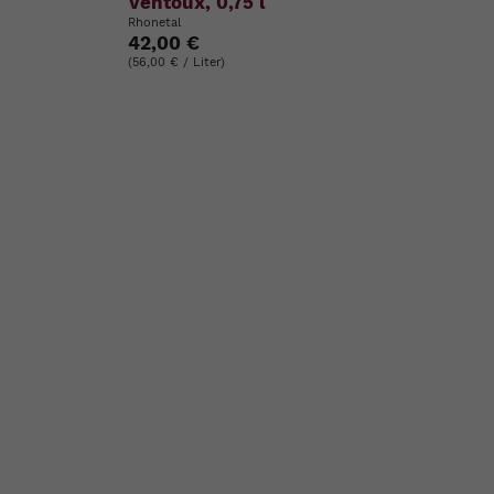
Ventoux, 0,75 l
Rhonetal
42,00 €
(56,00 € / Liter)
ste
e