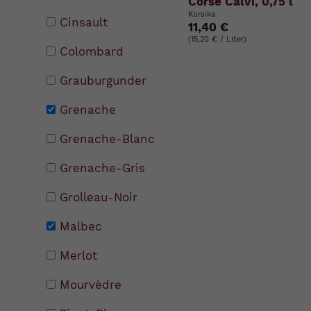
Corse Calvi, 0,75 l
Korsika
Cinsault
11,40 €
(15,20 € / Liter)
Colombard
Grauburgunder
Grenache
Grenache-Blanc
Grenache-Gris
Grolleau-Noir
Malbec
Merlot
Mourvèdre