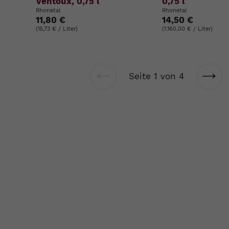
Ventoux, 0,75 l
0,75 l
Rhonetal
Rhonetal
11,80 €
14,50 €
(15,73 € / Liter)
(1.160,00 € / Liter)
Seite 1 von 4
Vorherige
Näch
Seite
Seit