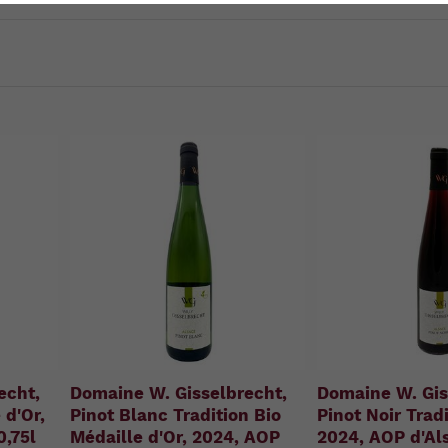
u
n
g
:
echt,
Domaine W. Gisselbrecht,
Domaine W. Gis
 d'Or,
Pinot Blanc Tradition Bio
Pinot Noir Tradi
0,75l
Médaille d'Or, 2024, AOP
2024, AOP d'Als