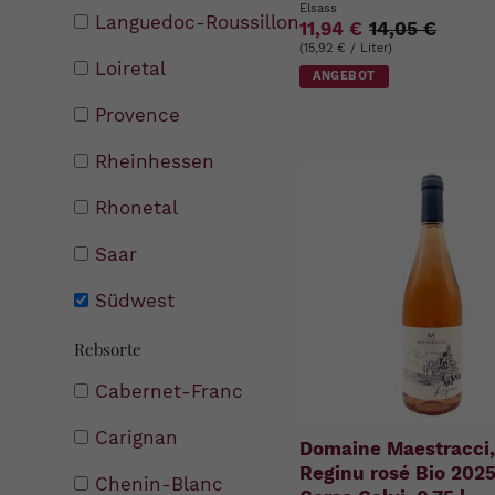
Elsass
Languedoc-Roussillon
11,94 €
14,05 €
(15,92 € / Liter)
Loiretal
ANGEBOT
Provence
Rheinhessen
Rhonetal
Saar
Südwest
Rebsorte
Cabernet-Franc
Carignan
Domaine Maestracci,
Reginu rosé Bio 202
Chenin-Blanc