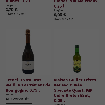
Blancs, 0,2 l
Blancs, Vin Mousseux,
Burgund
0,75 l
3,70 €
Burgund
(18,50 € / Liter)
9,95 €
(13,26 € / Liter)
Trénel, Extra Brut
Maison Guillet Frères,
weiß, AOP Crémant de
Kerisac Cuvée
Bourgogne, 0,75 l
Spéciale Quart, IGP
Burgund
Cidre Breton Brut,
Ausverkauft
0,25 l
Bretagne