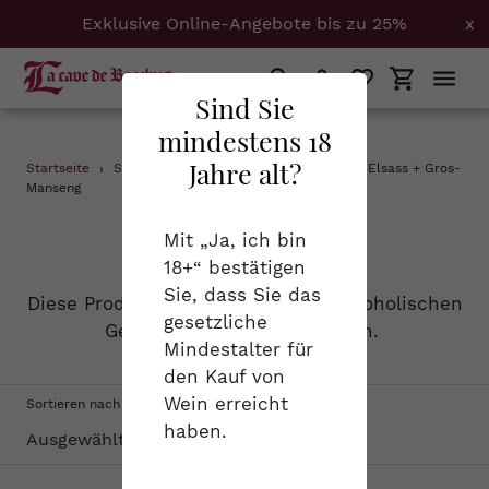
Exklusive Online-Angebote bis zu 25%
x
Suchen
Einloggen
Einkaufs
Sind Sie
mindestens 18
Direkt
Jahre alt?
Startseite
›
Schaumweine
›
Bretagne + Burgund + Elsass + Gros-
zum
Manseng
Inhalt
S
Schaumweine
Mit „Ja, ich bin
18+“ bestätigen
a
Sie, dass Sie das
Diese Produktgruppe vereint alle alkoholischen
m
gesetzliche
Getränke, die schön prickeln.
Mindestalter für
m
den Kauf von
l
Wein erreicht
Sortieren nach
haben.
u
n