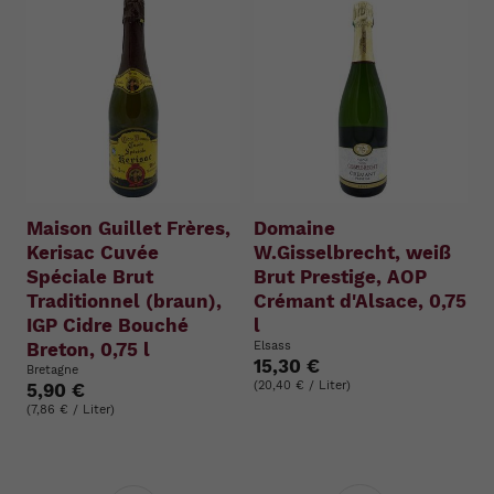
Maison Guillet Frères,
Domaine
Kerisac Cuvée
W.Gisselbrecht, weiß
Spéciale Brut
Brut Prestige, AOP
Traditionnel (braun),
Crémant d'Alsace, 0,75
IGP Cidre Bouché
l
Breton, 0,75 l
Elsass
15,30 €
Bretagne
(20,40 € / Liter)
5,90 €
(7,86 € / Liter)