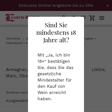
Exklusive Online-Angebote bis zu 25%
x
Suchen
Einloggen
Einkaufs
Sind Sie
mindestens 18
Direkt
Jahre alt?
Startseite
›
Spirituosen
›
Armagnac + Calvados + Cognac +
zum
Colombard + Elsass + Provence + Savoyen + Südwest
Inhalt
S
Spirituosen
Mit „Ja, ich bin
18+“ bestätigen
a
Sie, dass Sie das
Armagnac, Cognac, Calvados, Liköre,
m
gesetzliche
Marc, Obstbrand...
Mindestalter für
m
den Kauf von
l
Wein erreicht
Sortieren nach
haben.
u
n