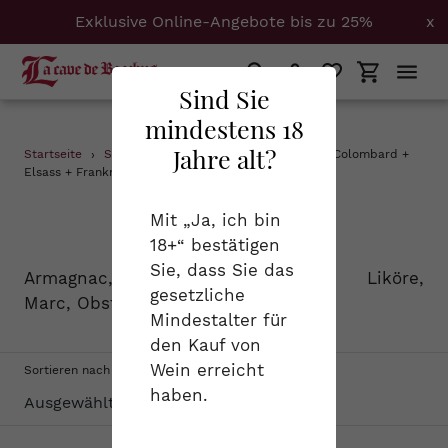
Exklusive Online-Angebote bis zu 25%
x
Suchen
Einloggen
Einkaufs
Sind Sie
mindestens 18
Direkt
Jahre alt?
Startseite
›
Spirituosen
›
Armagnac + Calvados + Colombard +
zum
Elsass + Frankreich + Provence + Savoyen
Inhalt
S
Spirituosen
Mit „Ja, ich bin
18+“ bestätigen
a
Sie, dass Sie das
Armagnac, Cognac, Calvados, Liköre,
m
gesetzliche
Marc, Obstbrand...
Mindestalter für
m
den Kauf von
l
Wein erreicht
Sortieren nach
haben.
u
n