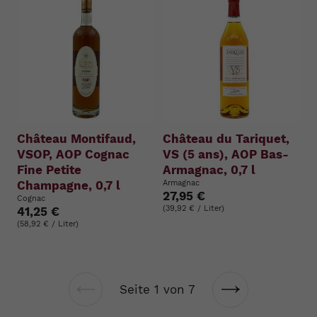
Château Montifaud,
Château du Tariquet,
VSOP, AOP Cognac
VS (5 ans), AOP Bas-
Fine Petite
Armagnac, 0,7 l
Champagne, 0,7 l
Armagnac
27,95 €
Cognac
(39,92 € / Liter)
41,25 €
(58,92 € / Liter)
Seite 1 von 7
Vorherige
Nächste
Seite
Seite